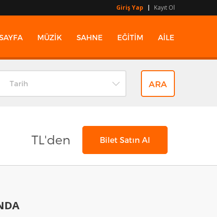
Giriş Yap
Kayıt Ol
SAYFA
MÜZİK
SAHNE
EĞİTİM
AİLE
Tarih
TL'den
Bilet Satın Al
INDA