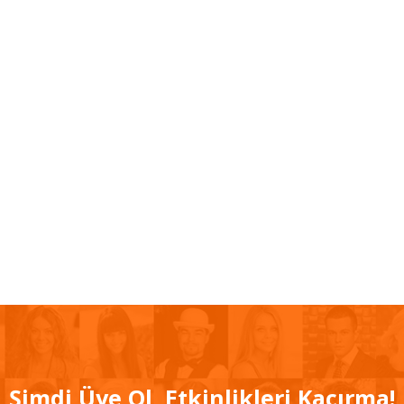
Şimdi Üye Ol, Etkinlikleri Kaçırma!