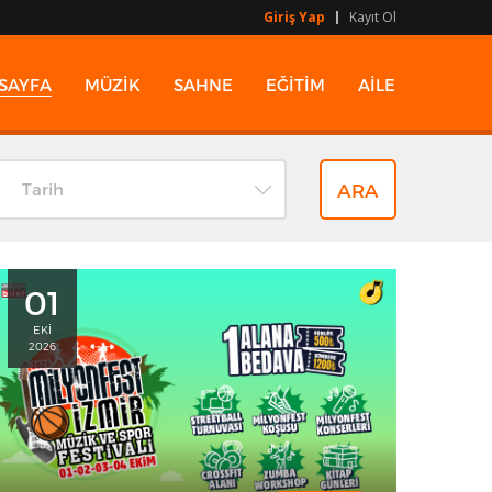
Giriş Yap
Kayıt Ol
SAYFA
MÜZİK
SAHNE
EĞİTİM
AİLE
Tarih
01
EKİ
2026