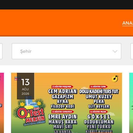
ANA
Şehir
13
AĞU
2026