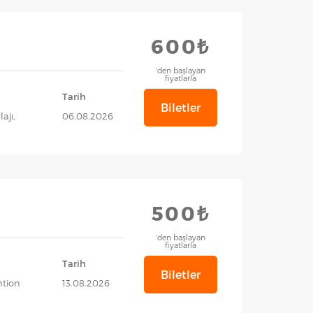
600₺
'den başlayan
fiyatlarla
Tarih
Biletler
ajı,
06.08.2026
500₺
'den başlayan
fiyatlarla
Tarih
Biletler
tion
13.08.2026