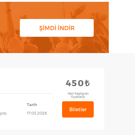
ŞİMDİ İNDİR
450₺
'den başlayan
fiyatlarla
Tarih
Biletler
yos,
17.03.2026