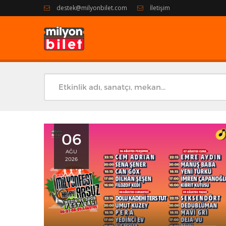
destek@milyonbilet.com
İletişim
06
AĞU
2026