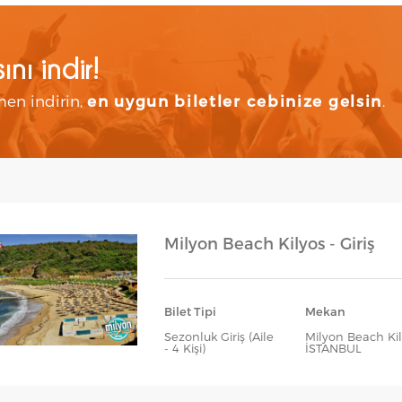
nı indir!
en indirin,
en uygun biletler cebinize gelsin
.
Milyon Beach Kilyos - Giriş
Bilet Tipi
Mekan
Sezonluk Giriş (Aile
Milyon Beach Kil
- 4 Kişi)
İSTANBUL