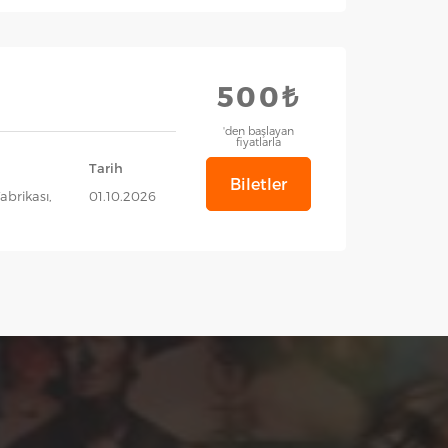
500₺
'den başlayan
fiyatlarla
Tarih
Biletler
abrikası,
01.10.2026