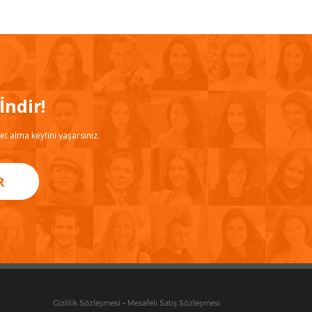
ndir!
t alma keyfini yaşarsınız.
Gizlilik Sözleşmesi
-
Mesafeli Satış Sözleşmesi